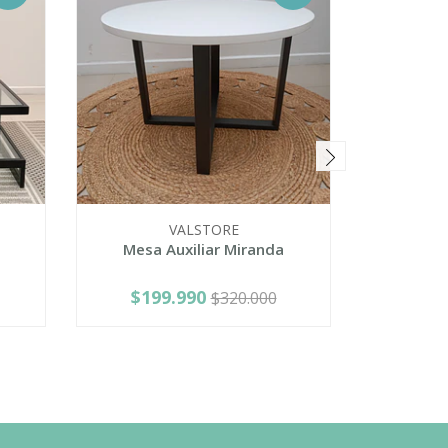
VALSTORE
Mesa Auxiliar Miranda
Mesa d
$199.990
$21
$320.000
-
+
-