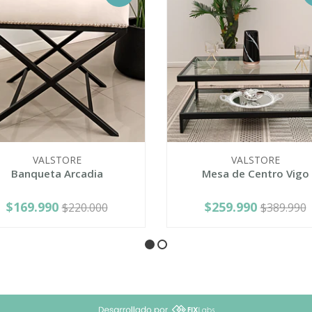
VALSTORE
VALSTORE
Banqueta Arcadia
Mesa de Centro Vigo
$169.990
$259.990
$220.000
$389.990
+
-
+