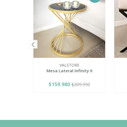
VALSTORE
Mesa Lateral Infinity II
$159.980
$209.990
-
+
-