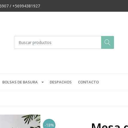
666907 / +56994381927
BOLSAS DE BASURA
DESPACHOS
CONTACTO
Mesa d
-18%