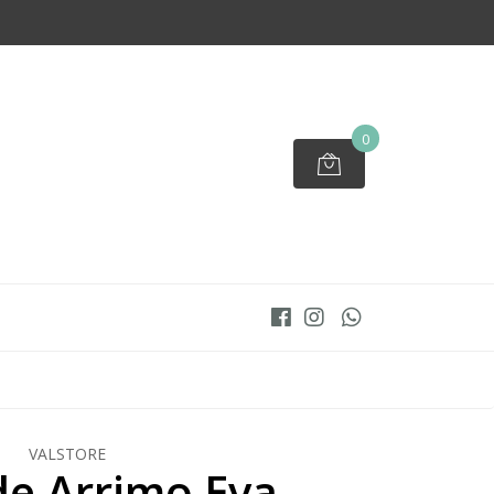
0
VALSTORE
e Arrimo Eva