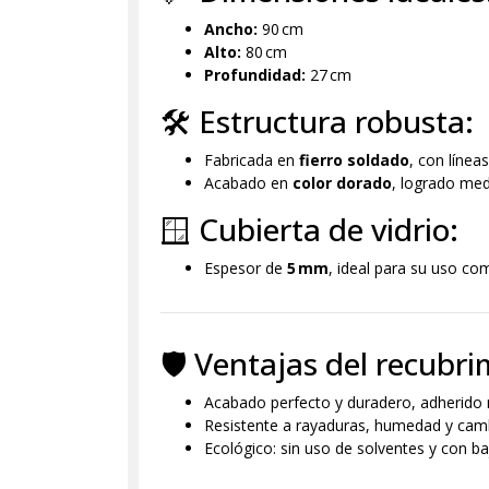
Ancho:
90 cm
Alto:
80 cm
Profundidad:
27 cm
🛠 Estructura robusta:
Fabricada en
fierro soldado
, con línea
Acabado en
color dorado
, logrado medi
🪟 Cubierta de vidrio:
Espesor de
5 mm
, ideal para su uso c
🛡 Ventajas del recubri
Acabado perfecto y duradero, adherido m
Resistente a rayaduras, humedad y camb
Ecológico: sin uso de solventes y con b