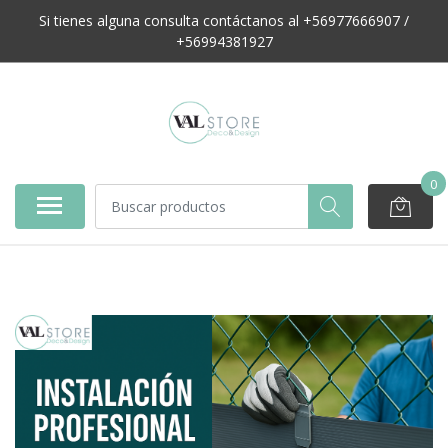
Si tienes alguna consulta contáctanos al +56977666907 /
+56994381927
0