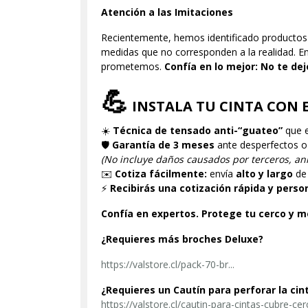
Atención a las Imitaciones
Recientemente, hemos identificado productos 
medidas que no corresponden a la realidad. E
prometemos.
Confía en lo mejor: No te de
💪
INSTALA TU CINTA CON 
☀️
Técnica de tensado anti-“guateo”
que e
🛡️
Garantía de 3 meses
ante desperfectos o 
(No incluye daños causados por terceros, ani
✉️
Cotiza fácilmente:
envía
alto y largo
de 
⚡
Recibirás una cotización rápida y perso
Confía en expertos. Protege tu cerco y m
¿Requieres más broches Deluxe?
https://valstore.cl/pack-70-br...
¿Requieres un Cautín para perforar la cin
https://valstore.cl/cautin-para-cintas-cubre-ce