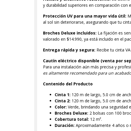
y durabilidad superiores en comparación con e
Protección UV para una mayor vida útil:
Ma
al sol sin deteriorarse, asegurando que tu ci
Broches Deluxe incluidos:
La fijación es sen
valorado en $14.990, ya está incluido en el pac
Entrega rápida y segura:
Recibe tu cinta VA
Cautín eléctrico disponible (venta por se
Para una instalación aún más precisa y profe
es altamente recomendado para un acabado 
Contenido del Producto
Cinta 1:
120 m de largo, 5.0 cm de anch
Cinta 2:
120 m de largo, 5.0 cm de anch
Color:
Verde, brindando una seguridad ext
Broches Deluxe:
2 bolsas con 100 broc
Cobertura total:
12 m².
Duración:
Aproximadamente 4 años o má