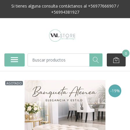
Si tienes alguna consulta contáctanos al +56977666907 /
+56994381927
0
AGOTADO
-19%