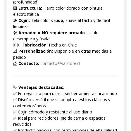
(profundidad)
🟨
Estructura:
Fierro color dorado con pintura
electrostática
🪵
Cojín:
Tela color
crudo
, suave al tacto y de fácil
limpieza
🛠️
Armado:
❌
NO requiere armado
– ¡solo
desempaca y úsala!
🇨🇱
Fabricación:
Hecha en Chile
📐
Personalización:
Disponible en otras medidas a
pedido
📩
Contacto:
contacto@valstore.cl
💡
Ventajas destacadas:
✅ Entrega lista para usar – sin herramientas ni armado
✅ Diseño versátil que se adapta a estilos clásicos y
contemporáneos
✅ Cojín cómodo y resistente al uso diario
✅ Ideal para recibidores, pie de cama o espacios
reducidos
✅ Producto nacional con terminaciones de alta calidad