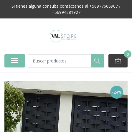
Si tienes alguna consulta contáctanos al +56977666907 /
+56994381927
0
-24%