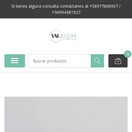
Si tienes alguna consulta contáctanos al +56977666907 /
+56994381927
0