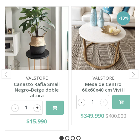
-13%
VALSTORE
VALSTORE
Canasto Rafia Small
Mesa de Centro
Negro-Beige doble
60x60x40 cm Vivi II
altura
-
+
-
+
$349.990
$400.000
$15.990