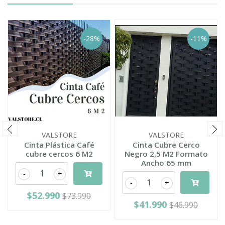
-28%
-11%
VALSTORE
VALSTORE
Cinta Plástica Café
Cinta Cubre Cerco
cubre cercos 6 M2
Negro 2,5 M2 Formato
Ancho 65 mm
-
+
-
+
$52.990
$73.990
$41.990
$46.990