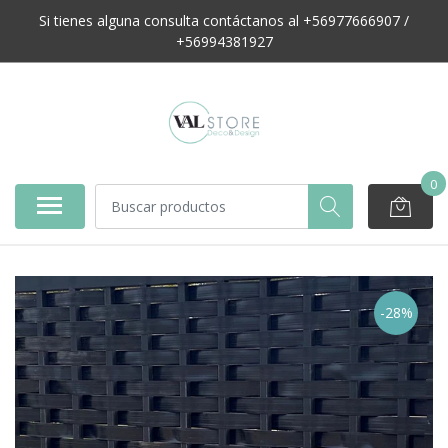
Si tienes alguna consulta contáctanos al +56977666907 /
+56994381927
0
-28%