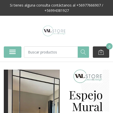
Si tienes alguna consulta contáctanos al +56977666907 /
+56994381927
0