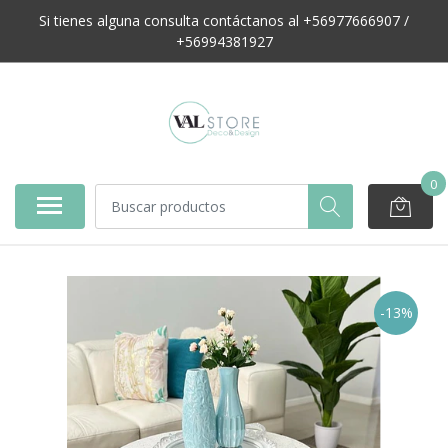
Si tienes alguna consulta contáctanos al +56977666907 /
+56994381927
0
-13%