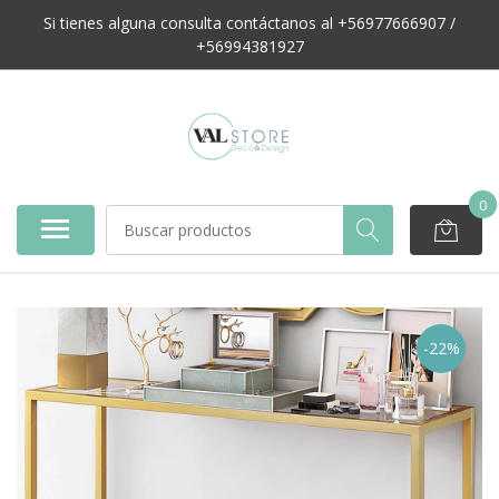
Si tienes alguna consulta contáctanos al +56977666907 /
+56994381927
0
-22%