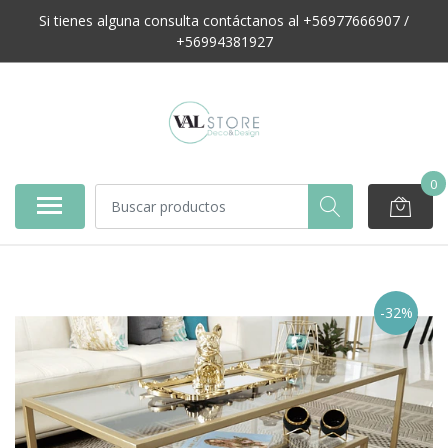
Si tienes alguna consulta contáctanos al +56977666907 /
+56994381927
0
-32%