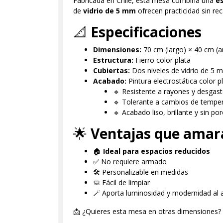
Fabricada en Chile, esta mesa combina una
e
de
vidrio de 5 mm
ofrecen practicidad sin re
📐
Especificaciones
Dimensiones:
70 cm (largo) × 40 cm (a
Estructura:
Fierro color plata
Cubiertas:
Dos niveles de vidrio de 5 
Acabado:
Pintura electrostática color p
🔹 Resistente a rayones y desgas
🔹 Tolerante a cambios de tempe
🔹 Acabado liso, brillante y sin po
🌟
Ventajas que amar
🏠
Ideal para espacios reducidos
✅ No requiere armado
🛠️ Personalizable en medidas
🧼 Fácil de limpiar
🪄 Aporta luminosidad y modernidad al
📩 ¿Quieres esta mesa en otras dimensiones?