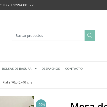
666907 / +56994381927
BOLSAS DE BASURA
DESPACHOS
CONTACTO
an Plata 70x40x40 cm
Mesa de
-20%