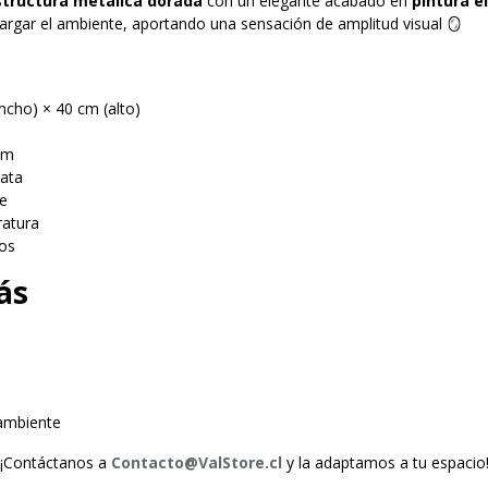
structura metálica dorada
con un elegante acabado en
pintura e
cargar el ambiente, aportando una sensación de amplitud visual 🪞
ncho) × 40 cm (alto)
mm
lata
te
ratura
ros
ás
 ambiente
 ¡Contáctanos a
Contacto@ValStore.cl
y la adaptamos a tu espacio