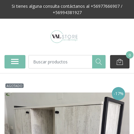
Si tienes alguna consulta contáctanos al +56977666907 /
+56994381927
0
AGOTADO
-17%