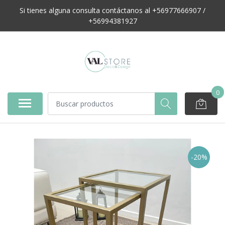
Si tienes alguna consulta contáctanos al +56977666907 /
+56994381927
0
-20%