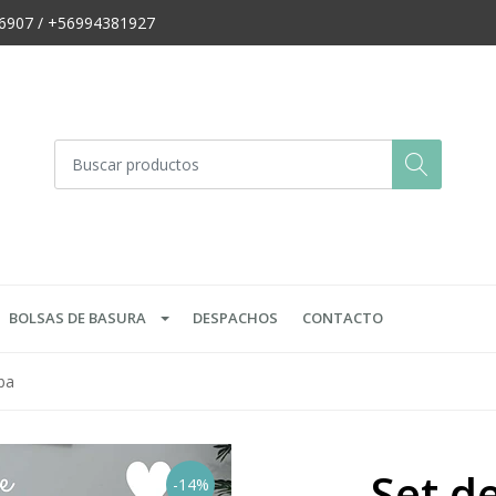
666907 / +56994381927
BOLSAS DE BASURA
DESPACHOS
CONTACTO
ba
Set d
-14%