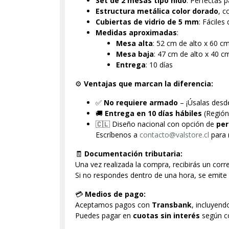
Set de 2 mesas tipo nido
: Perfectas 
Estructura metálica color dorado
, c
Cubiertas de vidrio de 5 mm
: Fáciles
Medidas aproximadas
:
Mesa alta
: 52 cm de alto x 60 c
Mesa baja
: 47 cm de alto x 40 
Entrega
: 10 días
⚙️
Ventajas que marcan la diferencia:
✅
No requiere armado
– ¡Úsalas desd
🚚
Entrega en 10 días hábiles
(Región
🇨🇱 Diseño nacional con opción de
per
Escríbenos a
contacto@valstore.cl
para 
🧾
Documentación tributaria:
Una vez realizada la compra, recibirás un corr
Si no respondes dentro de una hora, se emi
💳
Medios de pago:
Aceptamos pagos con
Transbank
, incluyend
Puedes pagar en
cuotas sin interés
según co