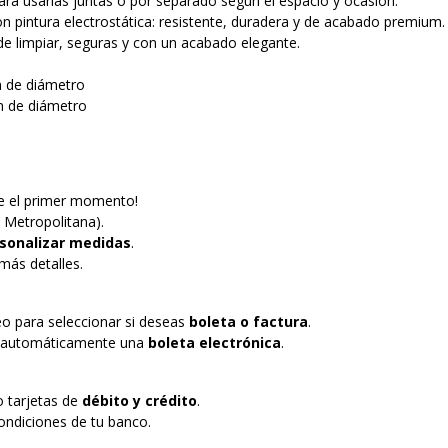
para usarlas juntas o por separado según el espacio y ocasión.
on pintura electrostática: resistente, duradera y de acabado premium.
 de limpiar, seguras y con un acabado elegante.
m de diámetro
cm de diámetro
e el primer momento!
 Metropolitana).
sonalizar medidas
.
más detalles.
eo para seleccionar si deseas
boleta o factura
.
te automáticamente una
boleta electrónica
.
o tarjetas de
débito y crédito
.
ndiciones de tu banco.