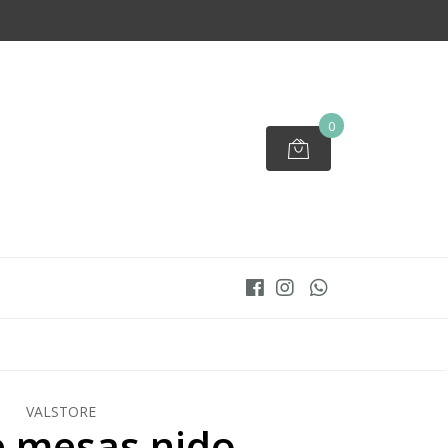
0
VALSTORE
e mesas nido