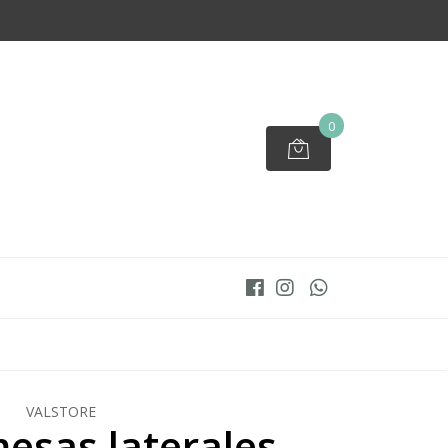
0
VALSTORE
mesas laterales