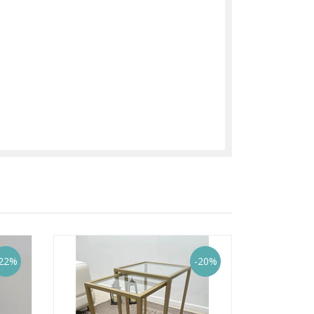
22%
-20%