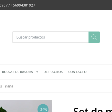
666907 / +56994381927
BOLSAS DE BASURA
DESPACHOS
CONTACTO
s Triana
Set de 
-24%