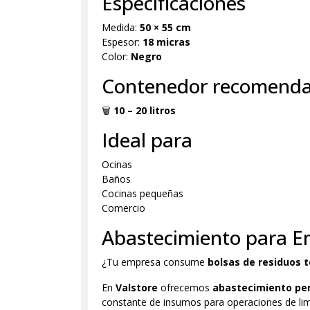
Especificaciones
Medida:
50 × 55 cm
Espesor:
18 micras
Color:
Negro
Contenedor recomend
🗑
10 – 20 litros
Ideal para
Oficinas
Baños
Cocinas pequeñas
Comercio
Abastecimiento para E
¿Tu empresa consume
bolsas de residuos 
En
Valstore
ofrecemos
abastecimiento pe
constante de insumos para operaciones de lim