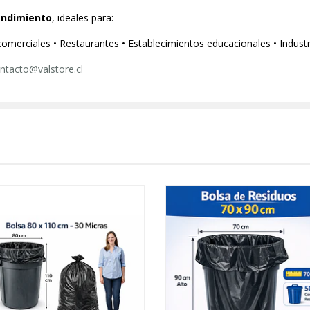
endimiento
, ideales para:
merciales • Restaurantes • Establecimientos educacionales • Industr
ntacto@valstore.cl