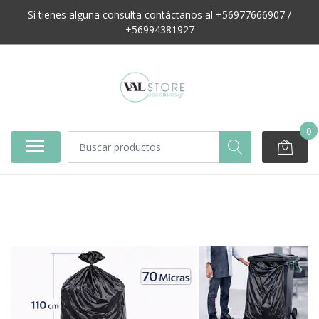
Si tienes alguna consulta contáctanos al +56977666907 /
+56994381927
0