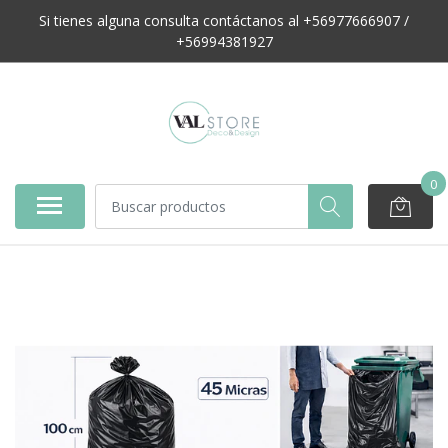
Si tienes alguna consulta contáctanos al +56977666907 /
+56994381927
0