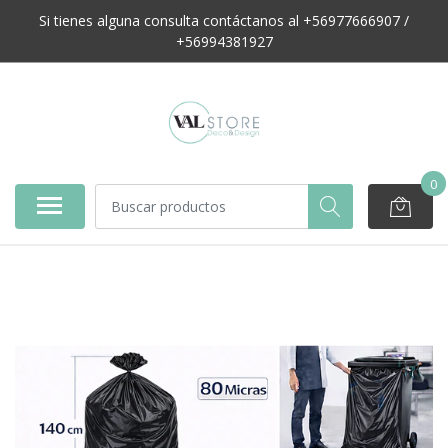
Si tienes alguna consulta contáctanos al +56977666907 /
+56994381927
0